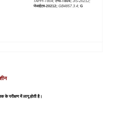
TAPPI-T804;
टप्पी-T804;
JIS-20212;
जेआईएस-20212;
GB4857.3.4;
G
मशीन
 के परीक्षण में लागू होती है।