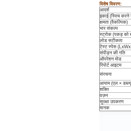
विशेष विवरण:
आदर्श
इकाई (स्विच करने 
क्षमता (वैकल्पिक)
भार संकल्प
स्ट्रोक (पकड़ को ब
लोड सटीकता
टेस्ट स्पेस (Lx
संपीड़न की गति
ऑपरेशन मोड
रिपोर्ट आइटम
संरचना
आयाम (एल × डब्ल्य
शक्ति
वज़न
सुरक्षा उपकरण
मानक