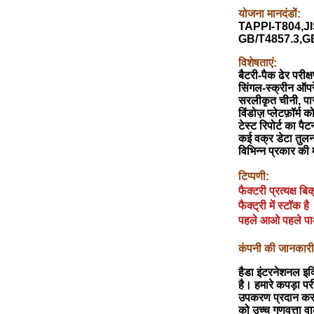
योजना मानदंडों:
TAPPI-T804,JI
GB/T4857.3,G
विशेषताएं:
बैटरी-पैक ढेर परी
सिंगल-स्क्रीन ऑपर
सरलीकृत चीनी, पार
विंडोज़ प्लेटफ़ॉर
टेस्ट रिपोर्ट का पै
कई वक्र डेटा तुलन
विभिन्न प्रकार की 
टिप्पणी:
फैक्टरी प्रत्यक्ष बिक
फैक्ट्री में स्टॉक है
पहले आओ पहले पाओ
कंपनी की जानकारी
हैडा इंटरनेशनल इक्
है। हमारे कपड़ा 
उपकरण प्रदान करने 
को उच्च गुणवत्ता वा