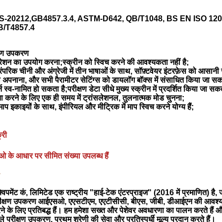
S-20212,GB4857.3.4, ASTM-D642, QB/T1048, BS EN ISO 120
B/T4857.4
क्षण उपकरण
ेशन का उपयोग करना;स्क्रीन को स्विच करने की आवश्यकता नहीं है;
ंपरिक चीनी और अंग्रेजी में तीन भाषाओं के साथ, सॉफ़्टवेयर इंटरफ़ेस को आसानी
्म को अपनाना, और सभी पैरामीटर सेटिंग्स को डायलॉग बॉक्स में संसाधित किया जा 
टर्न स्व-नामित हो सकता है;परीक्षण डेटा सीधे मुख्य स्क्रीन में प्रदर्शित किया जा सकत
ा करने के लिए एक ही समय में ट्रांसलेशनल, तुलनात्मक मोड चुनना;
माप इकाइयों के साथ, इंपीरियल और मीट्रिक में माप स्विच करने योग्य हैं;
्री
 के आधार पर सीमित संख्या उपलब्ध हैं
विपमेंट कं, लिमिटेड एक राष्ट्रीय "हाई-टेक एंटरप्राइज" (2016 में प्रमाणित) है, 
परीक्षण उपकरण आईएसओ, एएसटीएम, एएटीसीसी, बीएस, जीबी, डीआईएन की आवश्यकता
के लिए प्रतिबद्ध हैं। हम हमेशा सख्त और पेशेवर अवधारणा का पालन करते हैं और उत
ले परीक्षण उपकरण, प्रथम श्रेणी की सेवा और प्रतिस्पर्धी मूल्य प्रदान करते हैं।