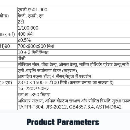
एचडी-ए501-900
योग्य)
केजी, एलबी, एन
2टी
1/100,000
ाहर करें)
400 मिमी
≤0.5%
WxH)90
700x900x900 मिमी
10 ± 3 मिमी/मिनट
पीसी
सीरियल नंबर, पीक वैल्यू, औसत वैल्यू, नामित होल्डिंग प्रेशर वैल्यू;सभ
एसी आवृत्ति रूपांतरण मोटर (ताइवान);
आयातित स्क्रू रॉड; 4 सेंसर;नेतृत्व में प्रदर्शन
ू × एच)
2370 × 1500 × 2100 मिमी (कस्टम बनाया जा सकता है)
1ø, 220v/ 50Hz
लगभग।850 किग्रा
अधिभार संरक्षण, अधिक वोल्टेज संरक्षण और सीमित स्थिति सुरक्षा उ
TAPPI-T804, JIS-20212, GB4857.3.4, ASTM-D642