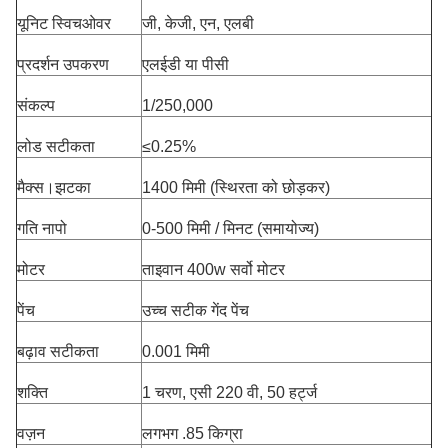
यूनिट स्विचओवर
जी, केजी, एन, एलबी
प्रदर्शन उपकरण
एलईडी या पीसी
संकल्प
1/250,000
लोड सटीकता
≤0.25%
मैक्स।झटका
1400 मिमी (स्थिरता को छोड़कर)
गति नापो
0-500 मिमी / मिनट (समायोज्य)
मोटर
ताइवान 400w सर्वो मोटर
पेंच
उच्च सटीक गेंद पेंच
बढ़ाव सटीकता
0.001 मिमी
शक्ति
1 चरण, एसी 220 वी, 50 हर्ट्ज
वज़न
लगभग .85 किग्रा