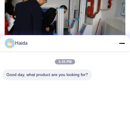
Haida
3:35 PM
Good day, what product are you looking for?
टैग:
यूनिवर्सल तनन परीक्षण मशीन
इलेक्ट्रॉनिक सार्वभौमिक परीक्षण मशीन
Compressive शक्ति परीक्षण मशीन