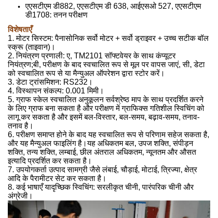
एएसटीएम डी882, एएसटीएम डी 638, आईएसओ 527, एएसटीएम
डी1708: तनन परीक्षण
विशेषताएँ
1. मोटर सिस्टम: पैनासोनिक सर्वो मोटर + सर्वो ड्राइवर + उच्च सटीक बॉल
स्क्रू (ताइवान)।
2. नियंत्रण प्रणाली: ए, TM2101 सॉफ्टवेयर के साथ कंप्यूटर
नियंत्रण;बी, परीक्षण के बाद स्वचालित रूप से मूल पर वापस जाएं, सी, डेटा
को स्वचालित रूप से या मैन्युअल ऑपरेशन द्वारा स्टोर करें।
3. डेटा ट्रांसमिशन: RS232।
4. विस्थापन संकल्प: 0.001 मिमी।
5. ग्राफ स्केल स्वचालित अनुकूलन सर्वश्रेष्ठ माप के साथ प्रदर्शित करने
के लिए ग्राफ बना सकता है और परीक्षण में ग्राफिक्स गतिशील स्विचिंग को
लागू कर सकता है और इसमें बल-विस्तार, बल-समय, बढ़ाव-समय, तनाव-
तनाव है।
6. परीक्षण समाप्त होने के बाद यह स्वचालित रूप से परिणाम सहेज सकता है,
और यह मैन्युअल फाइलिंग है।यह अधिकतम बल, उपज शक्ति, संपीड़न
शक्ति, तन्य शक्ति, लम्बाई, छील अंतराल अधिकतम, न्यूनतम और औसत
इत्यादि प्रदर्शित कर सकता है।
7. उपयोगकर्ता उत्पाद सामग्री जैसे लंबाई, चौड़ाई, मोटाई, त्रिज्या, क्षेत्र
आदि के पैरामीटर सेट कर सकता है।
8. कई भाषाएँ यादृच्छिक स्विचिंग: सरलीकृत चीनी, पारंपरिक चीनी और
अंग्रेजी।