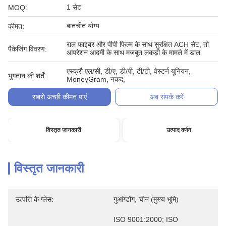
1 सेट
MOQ:
बातचीत योग्य
कीमत:
राल फाइबर और पीपी फिल्म के साथ सुरक्षित ACH सेट, तो
पैकेजिंग विवरण:
आपरेशन आदमी के साथ मजबूत लकड़ी के मामले में डाल
एस्क्रौ एल/सी, डी/ए, डी/पी, टी/टी, वेस्टर्न यूनियन,
भुगतान की शर्तें:
MoneyGram, नकद,
सबसे अच्छी कीमत पाएं
अब संपर्क करें
विस्तृत जानकारी
उत्पाद वर्णन
विस्तृत जानकारी
उत्पत्ति के प्लेस:
गुआंग्डोंग, चीन (मुख्य भूमि)
ISO 9001:2000; ISO 