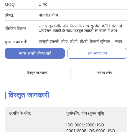
1 सेट
MOQ:
बातचीत योग्य
कीमत:
राल फाइबर और पीपी फिल्म के साथ सुरक्षित ACH सेट, तो
पैकेजिंग विवरण:
आपरेशन आदमी के साथ मजबूत लकड़ी के मामले में डाल
एस्क्रौ एल/सी, डी/ए, डी/पी, टी/टी, वेस्टर्न यूनियन, , नकद,
भुगतान की शर्तें:
सबसे अच्छी कीमत पाएं
अब संपर्क करें
विस्तृत जानकारी
उत्पाद वर्णन
विस्तृत जानकारी
उत्पत्ति के प्लेस:
गुआंग्डोंग, चीन (मुख्य भूमि)
ISO 9001:2000; ISO 
9001:2008; QS-9000; ISO 