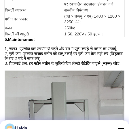
पर स्वचालित शटडाउन फ़ंक्शन करें
बिजली व्यवस्था
वायवीय नियंत्रण
(एल × डब्ल्यू × एच) 1400 × 1200 ×
मशीन का आकार
3250 मिमी;
वजन
250kg;
बिजली की आपूर्ति
1 50, 220V / 50 हर्ट्ज।
5.Maintenance:
1, स्वच्छ: प्रत्येक बार उपयोग से पहले और बाद में सूती कपड़े से मशीन की सफाई;
2, एंटी-जंग: प्रत्येक सप्ताह मशीन की धातु इकाई पर एंटी-जंग तेल स्प्रे करें (छिड़काव
के बाद 2 घंटे में साफ करें);
3, चिकनाई तेल: हर महीने मशीन के लुब्रिकेटिंग ऑल्टो रोटेटिंग पार्ट्स (स्क्रू) जोड़ें;
Haida