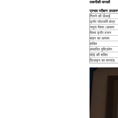
तकनीकी मानकों
:
प्रभाव परीक्षण उपकर
गिराने की ऊँचाई
ड्रॉप प्लेटफॉर्म क्षेत्र
नमूना मैक्स।आकार
मैक्स ड्रॉप वजन
बाहर का आयाम
शक्ति
संचारित दृष्टिकोण
घोड़े की शक्ति
डिज़ाइन का मानदंड