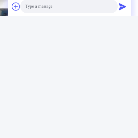
Photo
Video Call
Audio Call