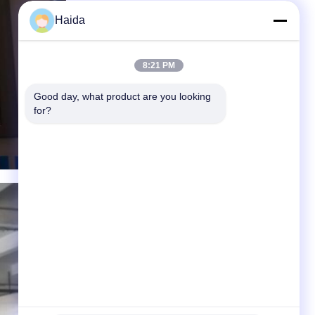
Haida
8:21 PM
Good day, what product are you looking 
for?