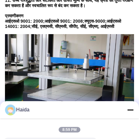
11. उच्च परिशुद्धता और सटीकता और उचित मूल्य के साथ, यह क्रश का तुरंत परीक्षण
कर सकता है और स्वचालित रूप से बंद कर सकता है।
प्रमाणीकरण
आईएसओ 9001: 2000;आईएसओ 9001: 2008;क्यूएस-9000;आईएसओ
14001: 2004;सीई, एसएमसी, सीएमसी, सीपीए, सीई, सीएमए, आईएमसी
Haida
8:59 PM
टैग:
पैकेजिंग परीक्षण उपकरणों