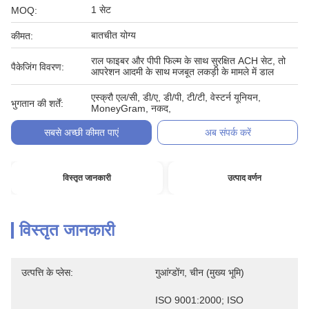
1 सेट
MOQ:
बातचीत योग्य
कीमत:
राल फाइबर और पीपी फिल्म के साथ सुरक्षित ACH सेट, तो
पैकेजिंग विवरण:
आपरेशन आदमी के साथ मजबूत लकड़ी के मामले में डाल
एस्क्रौ एल/सी, डी/ए, डी/पी, टी/टी, वेस्टर्न यूनियन,
भुगतान की शर्तें:
MoneyGram, नकद,
सबसे अच्छी कीमत पाएं
अब संपर्क करें
विस्तृत जानकारी
उत्पाद वर्णन
विस्तृत जानकारी
उत्पत्ति के प्लेस:
गुआंग्डोंग, चीन (मुख्य भूमि)
ISO 9001:2000; ISO 