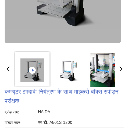
कम्प्यूटर इमदादी नियंत्रण के साथ माइक्रो बॉक्स संपीड़न
परीक्षक
HAIDA
ब्रांड नाम:
एच.डी.-A501S-1200
मॉडल नंबर: