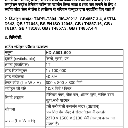
कम्प्रेशन स्ट्रेंथ टेस्टिंग मशीन का उपयोग किया जाता है।यह पता लगाने के लिए 4
सटीक लोड सेल से लैस है।परीक्षण के परिणाम कंप्यूटर द्वारा प्रदर्शित किए जाते हैं।
2. डिजाइन मानदंड:
TAPPI-T804, JIS-20212, GB4857.3.4, ASTM-
D642, QB / T1048, BS EN ISO 12048, GB / T4857.16, GB /
T8167, GB / T8168, GB / T4857.3, GB / T4857.4.4
3. विनिर्देशों:
कार्टन संपीड़न परीक्षण उपकरण
नमूना
HD-A501-600
इकाई (switchable)
किलो, एलबी, एन
क्षमता (वैकल्पिक)
1T
लोड रिज़ॉल्यूशन
1 / 100,000
लोड सटीकता
≤0.5%
टेस्ट स्पेस (L × W × H)
600 × 800 × 800 मिमी
संपीड़न की गति
10/3 मिमी / मिनट
सीरियल नंबर, पीक मान, औसत मूल्य, नामित दबाव
रिपोर्ट आइटम
मूल्य;सभी यादगार
एसी फ्रीक्वेंसी कन्वर्जन मोटर (ताइवान);
संरचना
आयातित पेंच रॉड; 4 सेंसर;नेतृत्व में प्रदर्शन
2370 × 1500 × 2100 मिमी (कस्टम बनाया जा
आयाम (L × W × H)
सकता है)