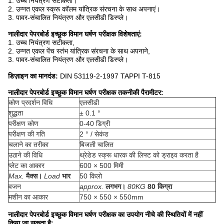
1. उच्च नियंत्रण सटीकता।
2. उन्नत एकल स्क्रू कॉलम यांत्रिक संरचना के साथ अपनाएं।
3. पावर-संचालित नियंत्रण और एलसीडी डिस्प्ले।
नालीदार पेपरबोर्ड इच्छुक विमान घर्षण परीक्षक
विशेषताएं:
1. उच्च नियंत्रण सटीकता,
2. उन्नत एकल पेंच स्तंभ यांत्रिक संरचना के साथ अपनाने,
3. पावर-संचालित नियंत्रण और एलसीडी डिस्प्ले।
डिज़ाइन का मानदंड:
DIN 53119-2-1997 TAPPI T-815
नालीदार पेपरबोर्ड इच्छुक विमान घर्षण परीक्षक तकनीकी पैरामीटर:
कोण प्रदर्शन विधि
एलसीडी
शुद्धता
± 0.1 °
परीक्षण कोण
0-40 डिग्री
परीक्षण की गति
2 ° / सेकंड
चलाने का तरीका
बिजली चालित
उठाने की विधि
थ्रेडेड स्क्रू धारक की लिफ्ट को ड्राइव करता है
प्लेट का आकार
600 × 500 मिमी
Max.
मैक्स।
Load
भार
50 किलो
वजन
approx.
लगभग।
80KG
80 किग्रा
मशीन का आकार
750 × 550 × 550mm
नालीदार पेपरबोर्ड इच्छुक विमान घर्षण परीक्षक का उपयोग नीचे की स्थितियों में नहीं
किया जा सकता है: