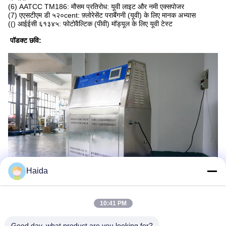
(6) AATCC TM186: मौसम प्रतिरोध: यूवी लाइट और नमी एक्सपोजर
(7) एएसटीएम डी ५२०cent: फ़्लोरेसेंट पराबैंगनी (यूवी) के लिए मानक अभ्यास
(() आईईसी ६१३४५: फोटोवैल्टिक (पीवी) मॉड्यूल के लिए यूवी टेस्ट
पॉडक्ट छवि:
Haida
10:41 PM
यूवी त्वरित अपक्षय Tester_pdf.pdf
Good day, what product are you looking for?