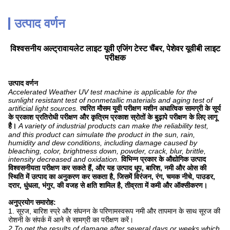
उत्पाद वर्णन
विश्वसनीय अल्ट्रावायलेट लाइट यूवी एजिंग टेस्ट चैंबर, पेशेवर यूवीबी लाइट
परीक्षक
उत्पाद वर्णन
Accelerated Weather UV test machine is applicable for the
sunlight resistant test of nonmetallic materials and aging test of
artificial light sources.
त्वरित मौसम यूवी परीक्षण मशीन अधात्विक सामग्री के सूर्य
के प्रकाश प्रतिरोधी परीक्षण और कृत्रिम प्रकाश स्रोतों के बुढ़ापे परीक्षण के लिए लागू
है।
A variety of industrial products can make the reliability test,
and this product can simulate the product in the sun, rain,
humidity and dew conditions, including damage caused by
bleaching, color, brightness down, powder, crack, blur, brittle,
intensity decreased and oxidation.
विभिन्न प्रकार के औद्योगिक उत्पाद
विश्वसनीयता परीक्षण कर सकते हैं, और यह उत्पाद धूप, बारिश, नमी और ओस की
स्थिति में उत्पाद का अनुकरण कर सकता है, जिसमें विरंजन, रंग, चमक नीचे, पाउडर,
दरार, धुंधला, भंगुर, की वजह से क्षति शामिल है, तीव्रता में कमी और ऑक्सीकरण।
अनुप्रयोग समारोह:
1. सूरज, बारिश स्प्रे और संघनन के परिणामस्वरूप नमी और तापमान के साथ सूरज की
रोशनी के संपर्क में आने से सामग्री का परीक्षण करें।
2.To get the results of damage after several days or weeks which