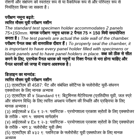
रोशनी और संक्षेपण को स्वतंत्र रूप से या वैकल्पिक रूप से और परिपत्र रूप से
नियंत्रित किया जा सकता है।
परीक्षण नमूना बढ़ते:
त्वरित मौसम यूवी परीक्षण मशीन
The standard test specimen holder accommodates 2 panels
75×150mm.
मानक परीक्षण नमूना धारक 2 पैनल 75 × 150 मिमी समायोजित
करता है।
The test panels are actual the side wall of the chamber.
परीक्षण पैनल कक्ष की वास्तविक दीवार हैं।
To properly seal the chamber, it
is important to have every panel holder filled with specimens or
blank panels and to have panel holders in place.
कक्ष को ठीक से सील
करने के लिए, प्रत्येक पैनल धारक को नमूनों या रिक्त पैनल से भरा होना चाहिए और
पैनल धारकों को जगह में रखना आवश्यक है।
डिज़ाइन का मानदंड:
त्वरित मौसम यूवी परीक्षण मशीन
(1) एएसटीएम डी 4587: पेंट और संबंधित कोटिंग्स के फ्लोरोसेंट यूवी-संघनन
एक्सपोजर के लिए मानक अभ्यास
(२) एएसटीएम डी ४ Standard ९९: बिटुमिनस मैटेरियल्स (प्रतिदीप्त यूवी, जल स्प्रे
और संघनन विधि) के लिए त्वरित अपक्षय परीक्षण की स्थिति और प्रक्रिया के लिए
मानक अभ्यास।
(३) आईएसओ ४ Ex ९ २-१: प्लास्टिक - प्रयोगशाला प्रकाश स्रोतों के लिए एक्सपोजर
के तरीके - भाग १: सामान्य मार्गदर्शन
(४) आईएसओ ४ Ex ९ २-३: प्लास्टिक - प्रयोगशाला प्रकाश स्रोतों के लिए एक्सपोज़र
के तरीके - भाग ३: फ्लोरोसेंट यूवी लैम्प
(5) एएसटीएम डी ४३२ ९: प्लास्टिक के फ्लोरोसेंट यूवी एक्सपोजर के लिए मानक
अभ्यास