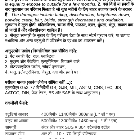
is equal to expose to outside for a few months.
2. कई दिनों या हफ्तों के
बाद नुकसान का परिणाम मिलता है जो कुछ महीनों के लिए बाहर उजागर करने के बराबर
है।
The damages include fading, discoloration, brightness down,
powder, crack, blur, brittle, strength decreases and oxidation.
नुकसान में लुप्त होती, मलिनकिरण, चमक नीचे, पाउडर, दरार, धुंधला, भंगुर, ताकत कम
हो जाती है और ऑक्सीकरण शामिल हैं।
3. मौजूदा सामग्री के सुधार के लिए परीक्षण डेटा के साथ संदर्भ प्रदान करें, या उत्पाद
स्थायित्व और अन्य पहलुओं में परिवर्तन के प्रभाव का आकलन करें।
अनुप्रयोग उद्योग (निम्नलिखित तक सीमित नहीं):
1. पेंट स्याही पेंट, राल, प्लास्टिक
2. मुद्रण और पैकेजिंग, एल्यूमीनियम, चिपकने वाले
3. मोटरसाइकिल उद्योग, सौंदर्य प्रसाधन,
4. धातु, इलेक्ट्रॉनिक्स, विद्युत, दवा और इतने पर।
परीक्षण मानक (आवेग लेकिन सीमित नहीं ...):
एएसटीएम G53-77 विनिर्देशों GB, GJB, MIL, ASTM, CNS, IEC, JIS,
AATCC, DIN, फेड टेस्ट, BS और SAE के साथ अनुपालन।
तकनीकी पैमाने:
स्टूडियो आकार
400
मिमी
× 1140
मिमी
× 380mm
(L * डी * एच)
बाहर का आयाम
500
मिमी
× 1300
मिमी
× 1460mm
(L * डी * एच)
सामग्री
अंदर और बाहर SUS # 304 स्टेनलेस स्टील
तापमान सीमा
आर टी + 10 ~ 70 डिग्री सेल्सियस