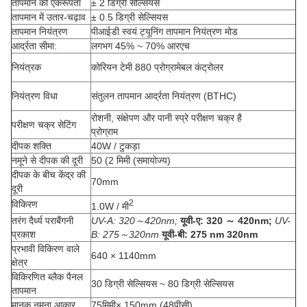
तापमान की एकरूपता
± 2 डिग्री सेल्सियस
तापमान में उतार-चढ़ाव
± 0.5 डिग्री सेल्सियस
तापमान नियंत्रण
पीआईडी ​​स्वयं ट्यूनिंग तापमान नियंत्रण मोड
आर्द्रता सीमा:
लगभग 45% ~ 70% आरएच
नियंत्रक
कोरियन टेमी 880 प्रोग्रामेबल कंट्रोलर
नियंत्रण विधा
संतुलन तापमान आर्द्रता नियंत्रण (BTHC)
रोशनी, संक्षेपण और पानी स्प्रे परीक्षण चक्र है
परीक्षण चक्र सेटिंग
प्रोग्राम
दीपक शक्ति
40W / टुकड़ा
नमूने से दीपक की दूरी
50 (2 मिमी (समायोज्य)
दीपक के बीच केंद्र की
70mm
दूरी
2
विकिरण
1.0W / मी
तरंग दैर्ध्य पराबैंगनी
UV-A: 320～420nm;
यूवी-ए: 320 ～ 420nm;
UV-
प्रकाश
B: 275～320nm
यूवी-बी: 275 nm 320nm
प्रभावी विकिरण वाले
640 × 1140mm
क्षेत्र
विकिरणित ब्लैक पैनल
30 डिग्री सेल्सियस ~ 80 डिग्री सेल्सियस
तापमान
मानक नमूना आकार
75
मिमी
× 150mm (48
पीसी
)