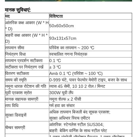
मानक सुविधाएं:
मद
विशिष्टता
आंतरिक कक्ष आकार (W * H
50x60x50cm
* D)
बाहरी कक्ष आकार (W * H *
93x131x57cm
D)
तापमान सीमा
परिवेश का तापमान ~ 200 ℃
नियंत्रण विधा
स्वचालित गणना नियंत्रक
तापमान प्रदर्शन सटीकता
0.1 ℃
सटीकता पर नियंत्रण रखें
± 3 ℃
वितरण सटीकता
Amb 0.1 ℃ (परिवेश ~ 100 ℃)
समय की स्मृति
0-999 घंटे, पावर फेल्योर मेमोरी टाइप, बजर के साथ
नमूना धारक रोटेशन की गति
व्यास 45 सेमी, 10 10 2 रोल / मिनट
यूवी प्रकाश स्रोत
300W यूवी लैंप
मानक सहायक सामग्री
नमूना शेल्फ x 2 पीसी
ताप विधि
गर्म हवा का संचार
अधिक तापमान बिजली बंद सूचक प्रकाश;
सुरक्षा डिवाइसें
सुरक्षा अधिभार स्विच एमीटर
आंतरिक: स्टेनलेस स्टील SUS304;
चैम्बर सामग्री
बाहरी: बेकिंग वार्निश के साथ स्टील प्लेट